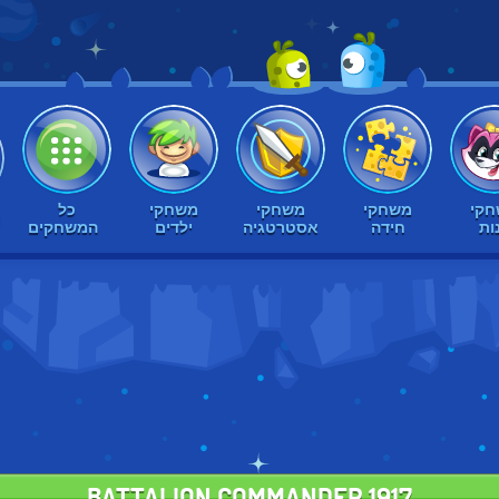
קי
משחקי
משחקי
משחקי
כל
ח
ות
חידה
אסטרטגיה
ילדים
המשחקים
BATTALION COMMANDER 1917