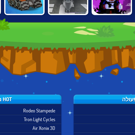
FRACTAL AIR
DRACULA,
SUPER TANKERS
COMBAT X
FRANKENSTEIN
AND THE
WEREWOLF
HOT משחקי פעולה
Rodeo Stampede
Tron Light Cycles
Air Xonix 3D