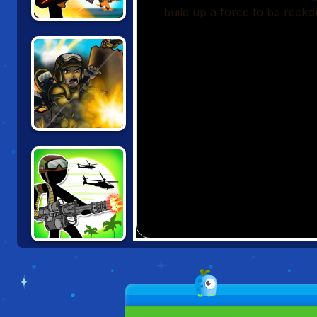
STICKMAN
MAVERICK
STRIKE FORCE
HEROES
STICKMAN ARMY:
THE RESISTANCE