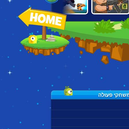
STRIKE FORCE
STICKMAN
ANTI TERRORIST
HEROES 3
MAVERICK
RUSH