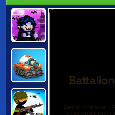
DRACULA,
FRANKENSTEIN
AND THE
WEREWOLF
SUPER TANKERS