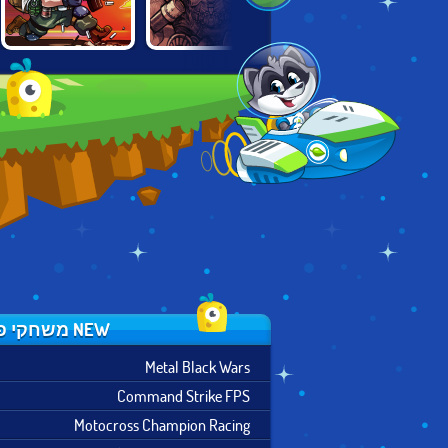
METAL BLACK
WINGS.IO
ZOMBIE HERO
WARS
NEW משחקי פעולה
Metal Black Wars
Command Strike FPS
Motocross Champion Racing