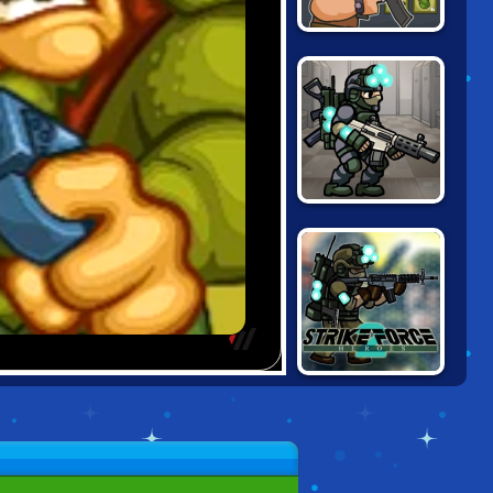
ANTI TERRORIST
RUSH
STRIKE FORCE
HEROES 3
STRIKE FORCE
HEROES 2