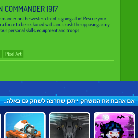
N COMMANDER 1917
ander on the western front is going all in! Rescue your
up a force to be reckoned with and crush the opposing army
our personal skills, equipment and troops.
s
Pixel Art
אם אהבת את המשחק, ייתכן שתרצה לשחק גם באלה...