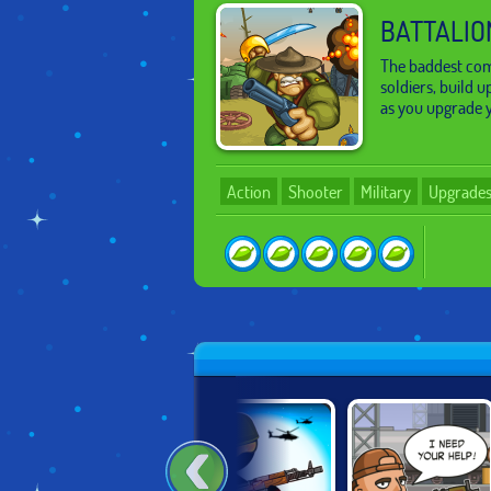
BATTALIO
The baddest comm
soldiers, build 
as you upgrade y
Action
Shooter
Military
Upgrade