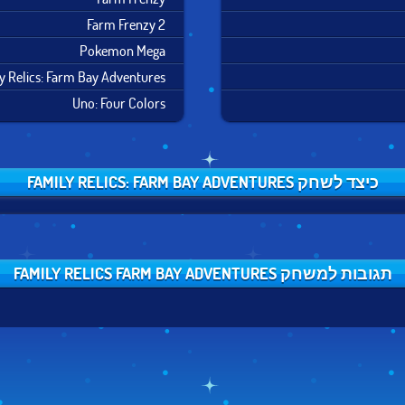
Farm Frenzy 2
Pokemon Mega
y Relics: Farm Bay Adventures
Uno: Four Colors
כיצד לשחק FAMILY RELICS: FARM BAY ADVENTURES
תגובות למשחק FAMILY RELICS FARM BAY ADVENTURES