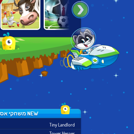
TOP SOCCER
LEGO CITY: BUILD
FARM FRENZY 2
MANAGER
AND PROTECT
NEW משחקי אסטרטגיה
Tiny Landlord
Tower Heroes