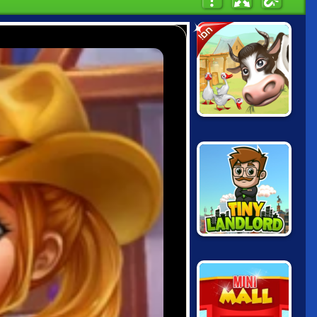
חם!
FARM FRENZY 2
TINY LANDLORD