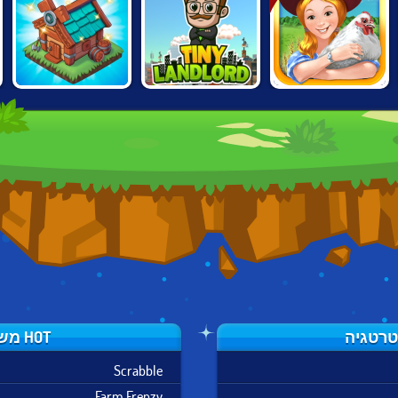
THE MERGEST
TINY LANDLORD
FARM FRENZY
KINGDOM
HOT משחקי אסטרטגיה
Scrabble
Farm Frenzy