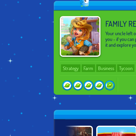
FAMILY R
Your uncle left 
you - if you can
it and explore yo
Strategy
Farm
Business
Tycoon