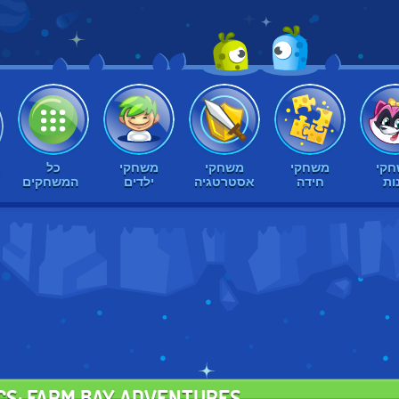
קי
משחקי
משחקי
משחקי
כל
ח
ות
חידה
אסטרטגיה
ילדים
המשחקים
ICS: FARM BAY ADVENTURES