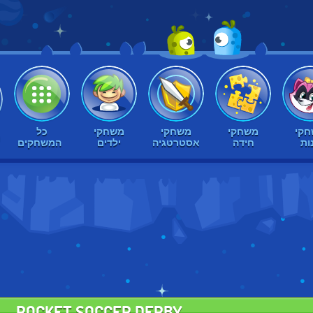
קי
משחקי
משחקי
משחקי
כל
ח
ות
חידה
אסטרטגיה
ילדים
המשחקים
ROCKET SOCCER DERBY