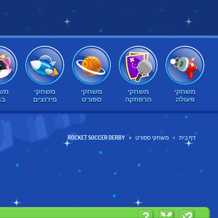
משחקי
משחקי
משחקי
משחקי
משח
פעולה
הרפתקה
ספורט
מירוצים
בנ
דף בית
משחקי ספורט
ROCKET SOCCER DERBY