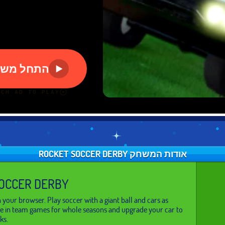
אודות המשחק ROCKET SOCCER DERBY
OCCER DERBY
 your browser. Play soccer with a giant ball and cars as
e in team games for whole seasons and upgrade your car to
ks.