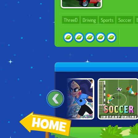
ThreeD
Driving
Sports
Soccer
TRICKY KICK
TOON CUP 2021
INSTANT SOCCER
DRIBBLER